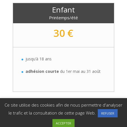
Enfant
Printemps/été
30 €
jusqu’à 18 ans
adhésion courte
du 1er mai au 31 août
Ce site utilise des cookies afin de nous permettre d'analyser
le trafic et la consultation de cette page Web.
REFUSER
Copyright Tennis Club Mieussy |
Mentions légales
|
ACCEPTER
Politique de confidentialité