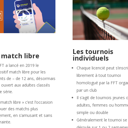
Les tournois
 match libre
individuels
FT a lancé en 2019 le
Chaque licencié peut s’inscri
ositif match libre pour les
librement à tout tournoi
nts de – de 12 ans, désormais
homologué par la FFT orga
st ouvert aux adultes classés
par un club
 série.
Il s’agit de tournois jeunes 
 match libre » c’est l’occasion
adultes, femmes ou homm
ouer des matchs plus
simple ou double
lement, en s’amusant et sans
Généralement le tournoi se
rainte.
déroule sur 1 ou 2 semain