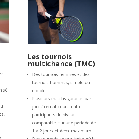
Les tournois
multichance (TMC)
re
Des tournois femmes et des
tournois hommes, simple ou
nisé
double
Plusieurs matchs garantis par
ou
jour (format court) entre
es,
participants de niveau
comparable, sur une période de
1 à 2 jours et demi maximum.
es
Des tournois de proximité où la