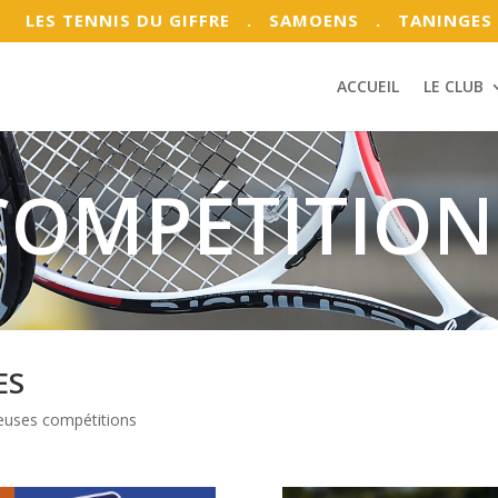
LES TENNIS DU GIFFRE
. SAMOENS
. TANINGES
ACCUEIL
LE CLUB
COMPÉTITION
ES
reuses compétitions